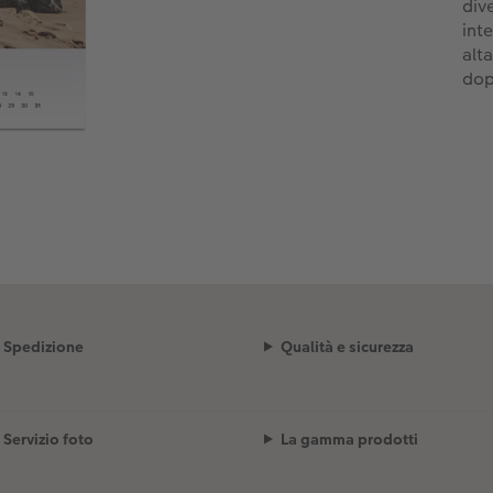
div
int
alt
dop
Spedizione
Qualità e sicurezza
Servizio foto
La gamma prodotti