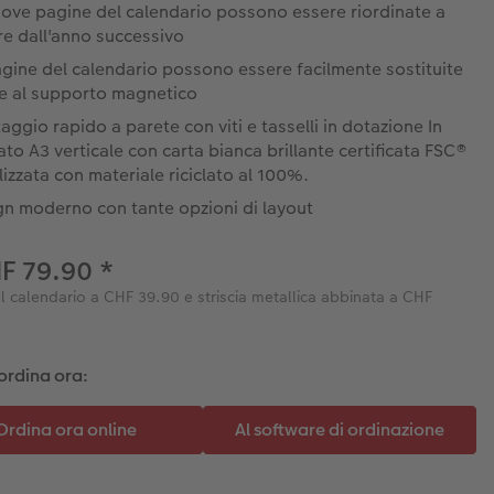
uove pagine del calendario possono essere riordinate a
re dall'anno successivo
gine del calendario possono essere facilmente sostituite
ie al supporto magnetico
ggio rapido a parete con viti e tasselli in dotazione In
to A3 verticale con carta bianca brillante certificata FSC®
lizzata con materiale riciclato al 100%.
gn moderno con tante opzioni di layout
HF 79.90
*
l calendario a CHF 39.90 e striscia metallica abbinata a CHF
ordina ora: