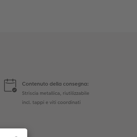
Contenuto della consegna:
Striscia metallica, riutilizzabile
incl. tappi e viti coordinati