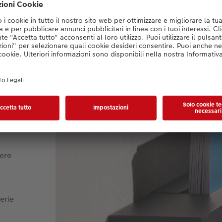
tto sul calendario da paret
sere
erie