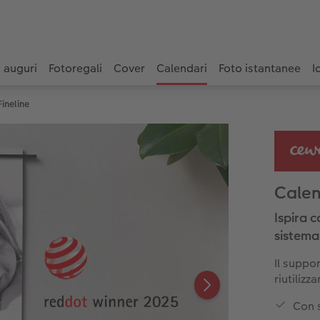
i auguri
Fotoregali
Cover
Calendari
Foto istantanee
I
ineline
Calen
Ispira c
sistema 
Il suppor
riutiliz
Con s