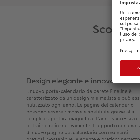
Scopri tu
Design elegante e innovativo
Il nuovo porta-calendario da parete Fineline è
caratterizzato da un design minimalista e può es
riutilizzato ogni anno. Le pagine del calendario
possono essere rimosse e sostituite grazie alla
semplice apertura magnetica. L'anno successivo
potrai riempire nuovamente il supporto con una s
di nuove pagine del calendario con momenti
preziosi. Sostenibile, elegante e pratico: perfetto