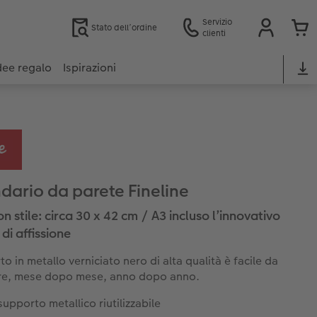
Servizio
Stato dell’ordine
clienti
dee regalo
Ispirazioni
dario da parete Fineline
on stile: circa 30 x 42 cm / A3 incluso l’innovativo
di affissione
to in metallo verniciato nero di alta qualità è facile da
zare, mese dopo mese, anno dopo anno.
upporto metallico riutilizzabile