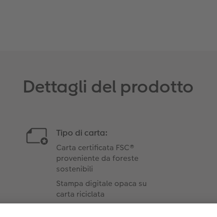
Dettagli del prodotto
Tipo di carta:
Carta certificata FSC®
proveniente da foreste
sostenibili
Stampa digitale opaca su
carta riciclata