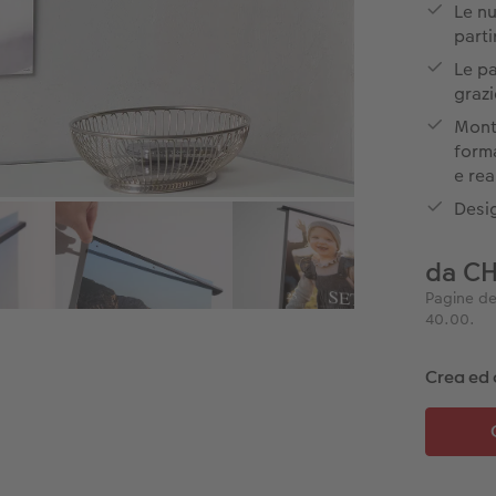
Le n
parti
Le pa
graz
Monta
forma
e rea
Desi
da C
Pagine de
40.00.
Crea ed 