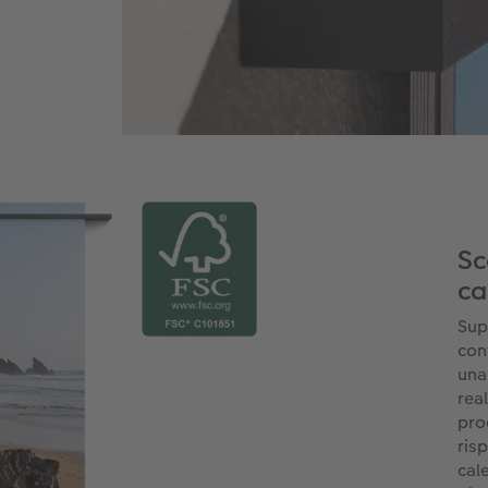
Sc
ca
Supe
cont
una 
real
pro
risp
cal